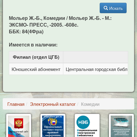
Искать
Мольер Ж.-Б., Комедии / Мольер Ж.-Б. - М.:
ЭКСМО- ПРЕСС, -2005. -608c.
ББК: 84(4Фра)
Имеется в наличии:
Филиал (отдел ЦГБ)
Ад
Юношеский абонемент
Центральная городская библиотека
Главная
Электронный каталог
Комедии