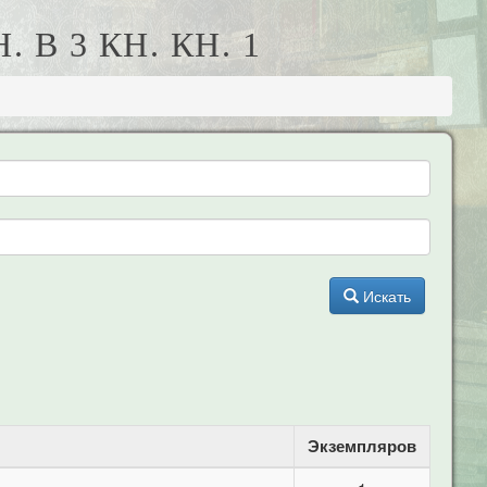
В 3 КН. КН. 1
Искать
Экземпляров