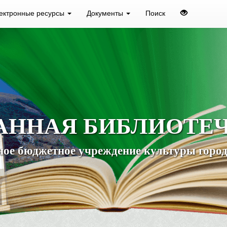
ектронные ресурсы
Документы
Поиск
АННАЯ БИБЛИОТЕ
ое бюджетное учреждение культуры город