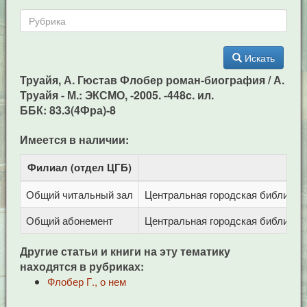
Искать
Труайя, А. Гюстав Флобер роман-биография / А.
Труайя - М.: ЭКСМО, -2005. -448c. ил.
ББК: 83.3(4Фра)-8
Имеется в наличии:
Филиал (отдел ЦГБ)
Адр
Общий читальный зал
Центральная городская библиотека
Общий абонемент
Центральная городская библиотека
Другие статьи и книги на эту тематику
находятся в рубриках:
Флобер Г., о нем