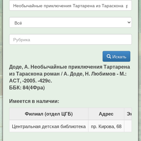
Искать
Доде, А. Необычайные приключения Тартарена
из Тараскона роман / А. Доде, Н. Любимов - М.:
АСТ, -2005. -429c.
ББК: 84(4Фра)
Имеется в наличии:
Филиал (отдел ЦГБ)
Адрес
Экзе
Центральная детская библиотека
пр. Кирова, 68