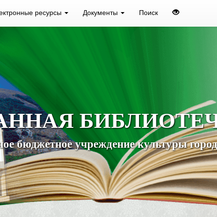
ектронные ресурсы
Документы
Поиск
АННАЯ БИБЛИОТЕ
ое бюджетное учреждение культуры город