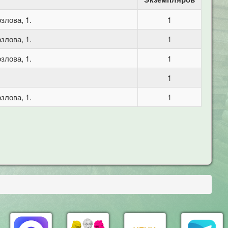
злова, 1.
1
злова, 1.
1
злова, 1.
1
1
злова, 1.
1