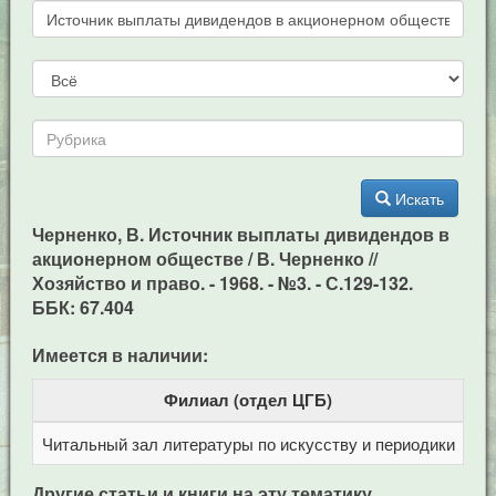
Искать
Черненко, В. Источник выплаты дивидендов в
акционерном обществе / В. Черненко //
Хозяйство и право. - 1968. - №3. - С.129-132.
ББК: 67.404
Имеется в наличии:
Филиал (отдел ЦГБ)
Читальный зал литературы по искусству и периодики
Це
Другие статьи и книги на эту тематику