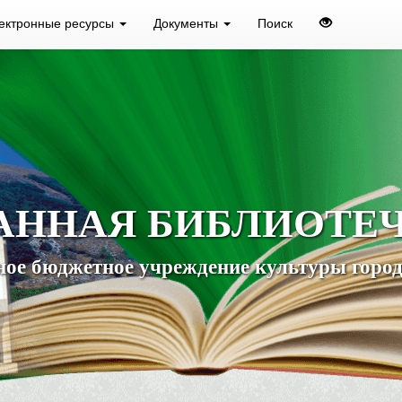
ектронные ресурсы
Документы
Поиск
АННАЯ БИБЛИОТЕ
ое бюджетное учреждение культуры город