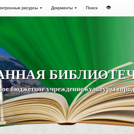
ектронные ресурсы
Документы
Поиск
АННАЯ БИБЛИОТЕ
ое бюджетное учреждение культуры город