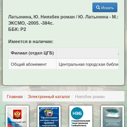
Искать
Латынина, Ю. Ниязбек роман / Ю. Латынина - М.:
ЭКСМО, -2005. -384c.
ББК: Р2
Имеется в наличии:
Филиал (отдел ЦГБ)
Адр
Общий абонемент
Центральная городская библиотека 
Главная
Электронный каталог
Ниязбек роман