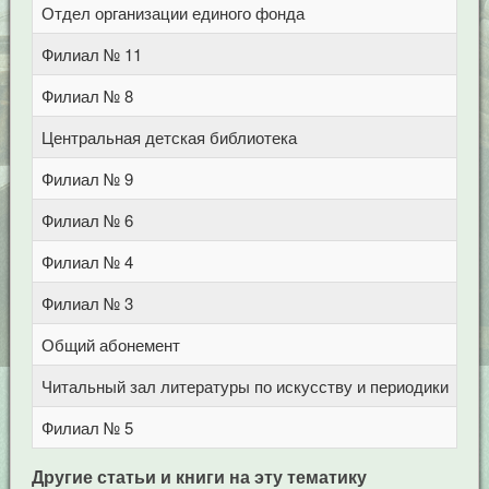
Отдел организации единого фонда
Це
Филиал № 11
ул
Филиал № 8
ул
Центральная детская библиотека
пр
Филиал № 9
ул
Филиал № 6
ул
Филиал № 4
пр
Филиал № 3
ул
Общий абонемент
Це
Читальный зал литературы по искусству и периодики
Це
Филиал № 5
ул
Другие статьи и книги на эту тематику