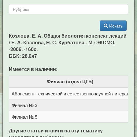
Искать
Козлова, Е. А. Общая биология конспект лекций
/ Е. А. Козлова, Н. С. Курбатова - М.: ЭКСМО,
-2006. -160c.
ББК: 28.0я7
Имеется в наличии:
Филиал (отдел ЦГБ)
Абонемент технической и естественнонаучной литерат
Ц
Филиал № 3
у
Филиал № 5
у
Другие статьи и книги на эту тематику