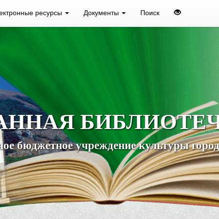
ектронные ресурсы
Документы
Поиск
АННАЯ БИБЛИОТЕ
ое бюджетное учреждение культуры город