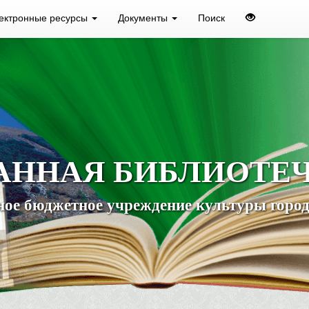
ектронные ресурсы
Документы
Поиск
АННАЯ БИБЛИОТЕ
ое бюджетное учреждение культуры город