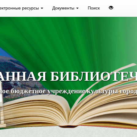
ектронные ресурсы
Документы
Поиск
АННАЯ БИБЛИОТЕ
ое бюджетное учреждение культуры город