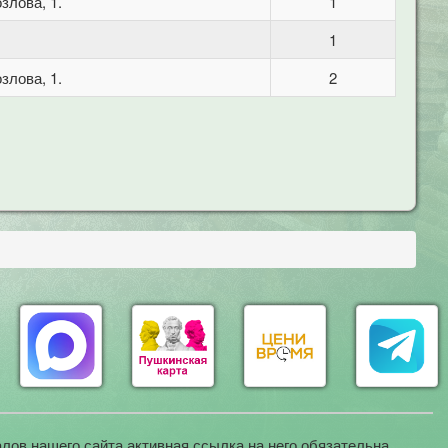
злова, 1.
1
1
злова, 1.
2
лов нашего сайта активная ссылка на него обязательна.