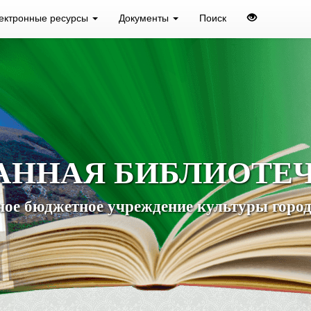
ектронные ресурсы
Документы
Поиск
АННАЯ БИБЛИОТЕ
ое бюджетное учреждение культуры город