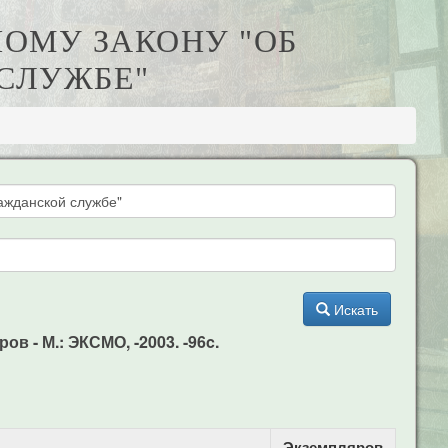
НОМУ ЗАКОНУ "ОБ
СЛУЖБЕ"
Искать
в - М.: ЭКСМО, -2003. -96c.
Экземпляров