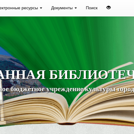
ектронные ресурсы
Документы
Поиск
АННАЯ БИБЛИОТЕ
ое бюджетное учреждение культуры город