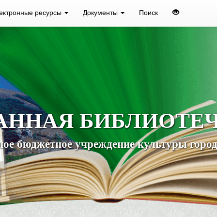
ектронные ресурсы
Документы
Поиск
АННАЯ БИБЛИОТЕ
ое бюджетное учреждение культуры город