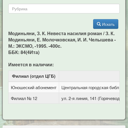
Искать
Модиньяни, З. К. Невеста насилия роман / З. К.
Модиньяни, Е. Молочковская, И. И. Челышева -
М.: ЭКСМО, -1995. -400c.
ББК: 84(4Ита)
Имеется в наличии:
Филиал (отдел ЦГБ)
Ад
Юношеский абонемент
Центральная городская библиотека
Филиал № 12
ул. 2-я линия, 141 (Горячеводск)