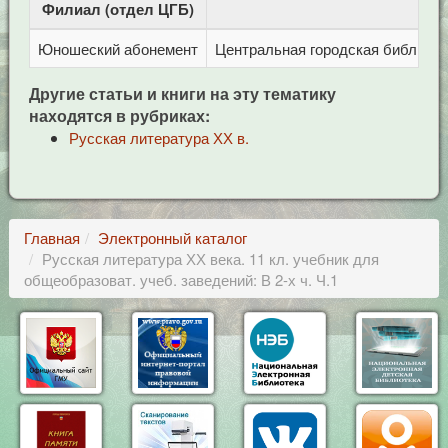
Филиал (отдел ЦГБ)
Ад
Юношеский абонемент
Центральная городская библиотека
Другие статьи и книги на эту тематику
находятся в рубриках:
Русская литература ХХ в.
Главная
Электронный каталог
Русская литература ХХ века. 11 кл. учебник для
общеобразоват. учеб. заведений: В 2-х ч. Ч.1