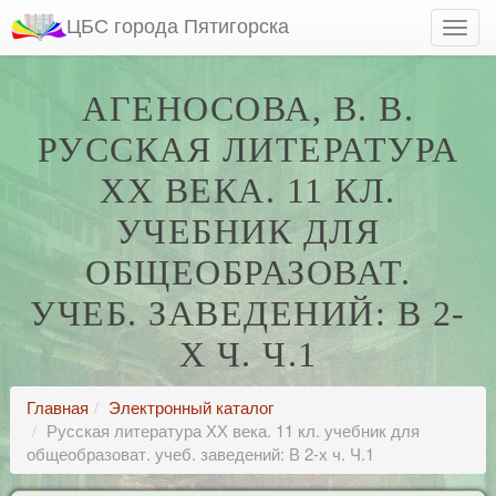
ЦБС города Пятигорска
АГЕНОСОВА, В. В.
РУССКАЯ ЛИТЕРАТУРА
ХХ ВЕКА. 11 КЛ.
УЧЕБНИК ДЛЯ
ОБЩЕОБРАЗОВАТ.
УЧЕБ. ЗАВЕДЕНИЙ: В 2-
Х Ч. Ч.1
Главная
Электронный каталог
Русская литература ХХ века. 11 кл. учебник для
общеобразоват. учеб. заведений: В 2-х ч. Ч.1