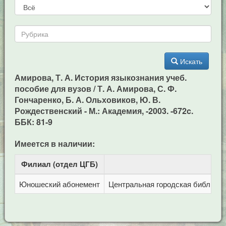
Искать
Амирова, Т. А. История языкознания учеб.
пособие для вузов / Т. А. Амирова, С. Ф.
Гончаренко, Б. А. Ольховиков, Ю. В.
Рождественский - М.: Академия, -2003. -672c.
ББК: 81-9
Имеется в наличии:
Филиал (отдел ЦГБ)
Ад
Юношеский абонемент
Центральная городская библиотека