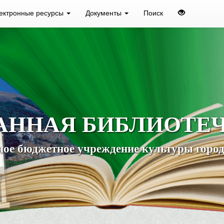
ектронные ресурсы
Документы
Поиск
АННАЯ БИБЛИОТЕ
ое бюджетное учреждение культуры город