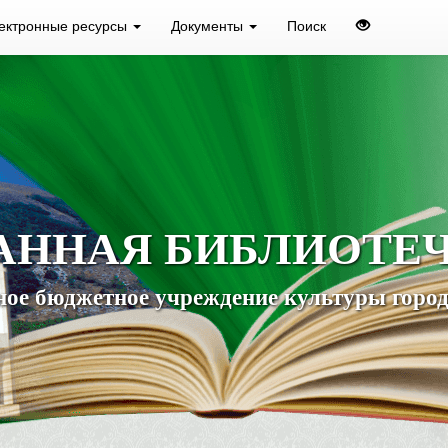
ектронные ресурсы
Документы
Поиск
АННАЯ БИБЛИОТЕ
ое бюджетное учреждение культуры город