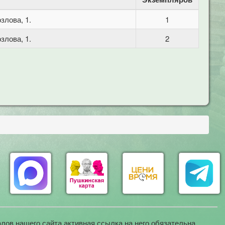
злова, 1.
1
злова, 1.
2
лов нашего сайта активная ссылка на него обязательна.