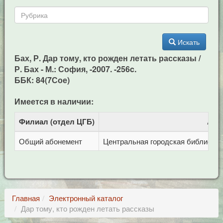
Искать
Бах, Р. Дар тому, кто рожден летать рассказы /
Р. Бах - М.: София, -2007. -256c.
ББК: 84(7Сое)
Имеется в наличии:
Филиал (отдел ЦГБ)
Адр
Общий абонемент
Центральная городская библиотека 
Главная
Электронный каталог
Дар тому, кто рожден летать рассказы