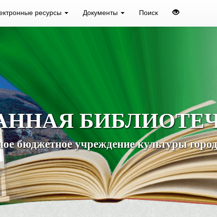
ектронные ресурсы
Документы
Поиск
АННАЯ БИБЛИОТЕ
ое бюджетное учреждение культуры город