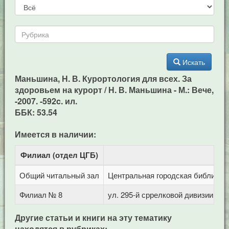
Искать
Маньшина, Н. В. Курортология для всех. За
здоровьем на курорт / Н. В. Маньшина - М.: Вече,
-2007. -592c. ил.
ББК: 53.54
Имеется в наличии:
Филиал (отдел ЦГБ)
Адр
Общий читальный зал
Центральная городская библиотека
Филиал № 8
ул. 295-й сррелковой дивизии, 11
Другие статьи и книги на эту тематику
находятся в рубриках: