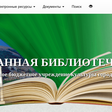
ектронные ресурсы
Документы
Поиск
АННАЯ БИБЛИОТЕ
ое бюджетное учреждение культуры город