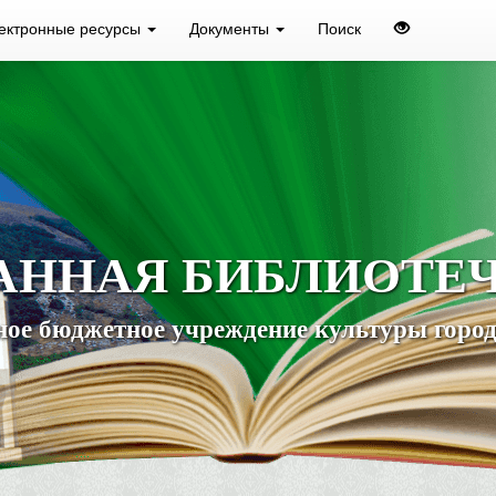
ектронные ресурсы
Документы
Поиск
АННАЯ БИБЛИОТЕ
ое бюджетное учреждение культуры город