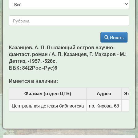
Искать
Казанцев, А. П. Пылающий остров научно-
фантаст. роман / А. П. Казанцев, Г. Макаров - М.:
Детгиз, -1957. -526c.
ББК: 84(2Рос=Рус)6
Имеется в наличии:
Филиал (отдел ЦГБ)
Адрес
Экзе
Центральная детская библиотека
пр. Кирова, 68