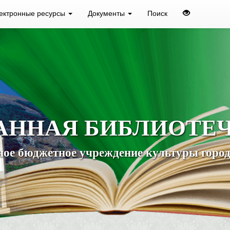
ектронные ресурсы
Документы
Поиск
АННАЯ БИБЛИОТЕ
ое бюджетное учреждение культуры город