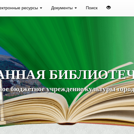
ектронные ресурсы
Документы
Поиск
АННАЯ БИБЛИОТЕ
ое бюджетное учреждение культуры город