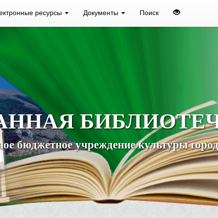
ектронные ресурсы
Документы
Поиск
АННАЯ БИБЛИОТЕ
ое бюджетное учреждение культуры город