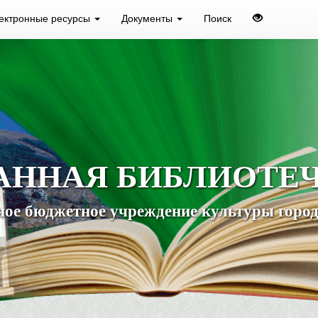
ектронные ресурсы
Документы
Поиск
АННАЯ БИБЛИОТЕ
ое бюджетное учреждение культуры город