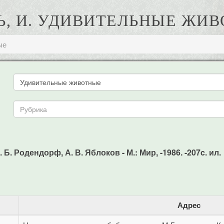
Ь, И. УДИВИТЕЛЬНЫЕ ЖИ
ые
Б. Родендорф, А. В. Яблоков - М.: Мир, -1986. -207c. ил.
Адрес