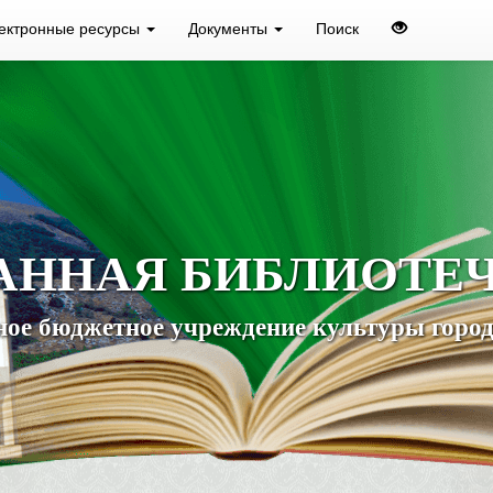
ектронные ресурсы
Документы
Поиск
АННАЯ БИБЛИОТЕ
ое бюджетное учреждение культуры город