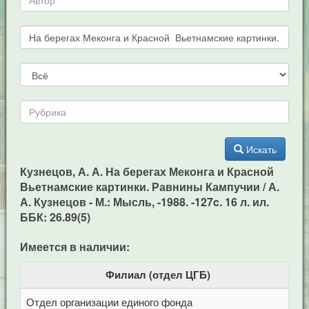
Искать
Кузнецов, А. А. На берегах Меконга и Красной
Вьетнамские картинки. Равнины Кампучии / А.
А. Кузнецов - М.: Мысль, -1988. -127c. 16 л. ил.
ББК: 26.89(5)
Имеется в наличии:
Филиал (отдел ЦГБ)
Отдел организации единого фонда
Ц