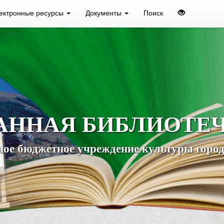
ектронные ресурсы
Документы
Поиск
АННАЯ БИБЛИОТЕ
ое бюджетное учреждение культуры город