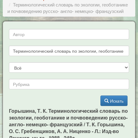
Терминологический словарь по экологии, геоботанике
и почвоведению русско- англо- немецко- французский
Искать
Горышина, Т. К. Терминологический словарь по
экологии, геоботанике и почвоведению русско-
англо- немецко- французский / Т. К. Горышина,
О. С. Гребенщиков, А. А. Ниценко - Л.: Изд-во
Ленингр. ун-та, -1988. -248c.