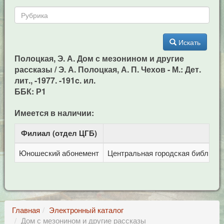
Искать
Полоцкая, Э. А. Дом с мезонином и другие
рассказы / Э. А. Полоцкая, А. П. Чехов - М.: Дет.
лит., -1977. -191c. ил.
ББК: Р1
Имеется в наличии:
Филиал (отдел ЦГБ)
Ад
Юношеский абонемент
Центральная городская библиотека
Главная
Электронный каталог
Дом с мезонином и другие рассказы