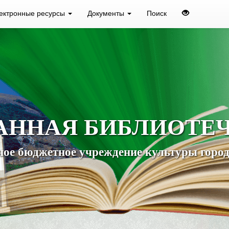
ектронные ресурсы
Документы
Поиск
АННАЯ БИБЛИОТЕ
ое бюджетное учреждение культуры город