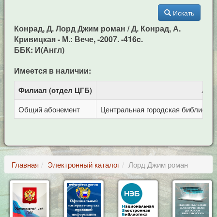
Искать
Конрад, Д. Лорд Джим роман / Д. Конрад, А.
Кривицкая - М.: Вече, -2007. -416c.
ББК: И(Англ)
Имеется в наличии:
Филиал (отдел ЦГБ)
Адр
Общий абонемент
Центральная городская библиотека 
Главная
Электронный каталог
Лорд Джим роман