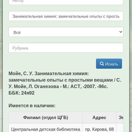
Искать
Мойе, С. У. Занимательная химия:
замечательные опыты с простыми вещами / С.
У. Мойе, Л. Оганезова - М.: АСТ, -2007. -96c.
ББК: 24я92
Имеется в наличии:
Филиал (отдел ЦГБ)
Адрес
Экзе
Центральная детская библиотека
пр. Кирова, 68