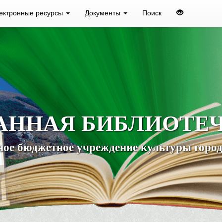
ектронные ресурсы
Документы
Поиск
АННАЯ БИБЛИОТЕ
ое бюджетное учреждение культуры город