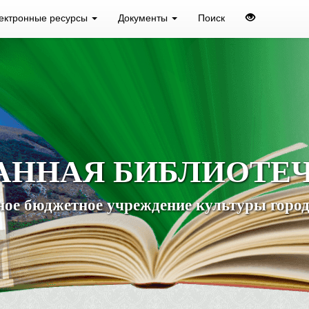
ектронные ресурсы
Документы
Поиск
АННАЯ БИБЛИОТЕ
ое бюджетное учреждение культуры город