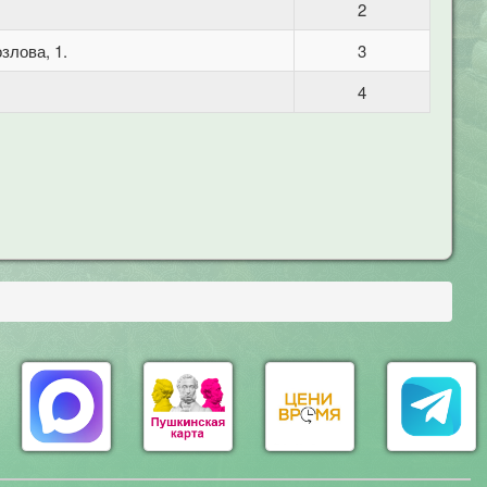
2
злова, 1.
3
4