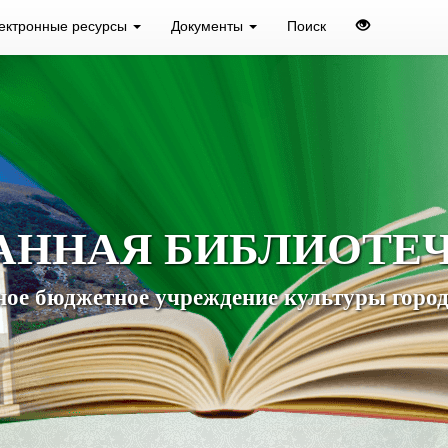
ектронные ресурсы
Документы
Поиск
АННАЯ БИБЛИОТЕ
ое бюджетное учреждение культуры город