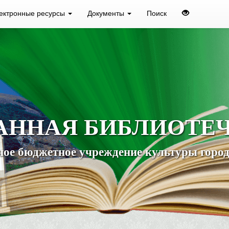
ектронные ресурсы
Документы
Поиск
АННАЯ БИБЛИОТЕ
ое бюджетное учреждение культуры город