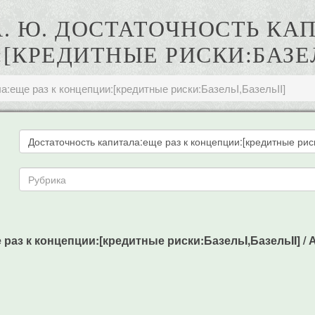
. Ю. ДОСТАТОЧНОСТЬ КАП
[КРЕДИТНЫЕ РИСКИ:БАЗЕЛЬ
а:еще раз к концепции:[кредитные риски:БазельI,БазельII]
з к концепции:[кредитные риски:БазельI,БазельII] / А. 