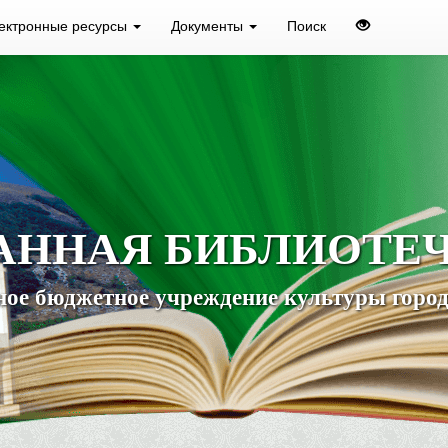
ектронные ресурсы
Документы
Поиск
АННАЯ БИБЛИОТЕ
ое бюджетное учреждение культуры город