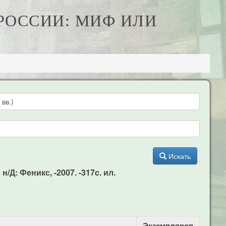
 РОССИИ: МИФ ИЛИ
Искать
/Д: Феникс, -2007. -317c. ил.
Экземпляров