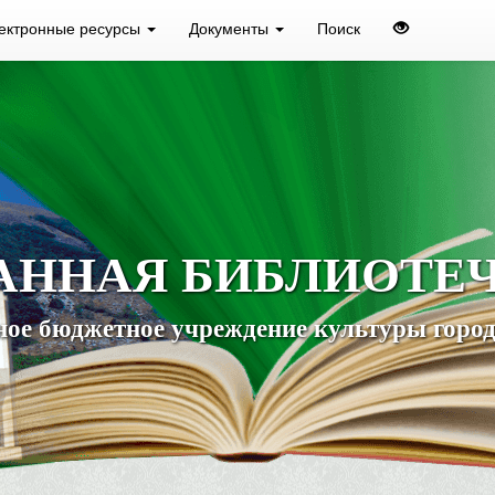
ектронные ресурсы
Документы
Поиск
АННАЯ БИБЛИОТЕ
ое бюджетное учреждение культуры город