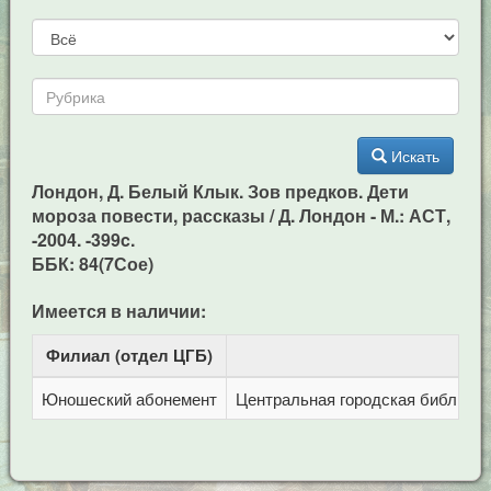
Искать
Лондон, Д. Белый Клык. Зов предков. Дети
мороза повести, рассказы / Д. Лондон - М.: АСТ,
-2004. -399c.
ББК: 84(7Сое)
Имеется в наличии:
Филиал (отдел ЦГБ)
Ад
Юношеский абонемент
Центральная городская библиотека