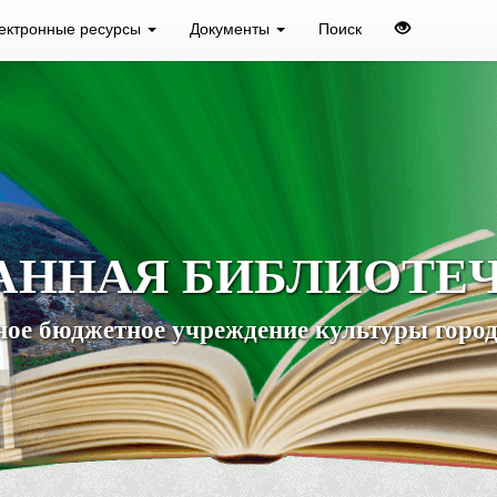
ектронные ресурсы
Документы
Поиск
АННАЯ БИБЛИОТЕ
ое бюджетное учреждение культуры город