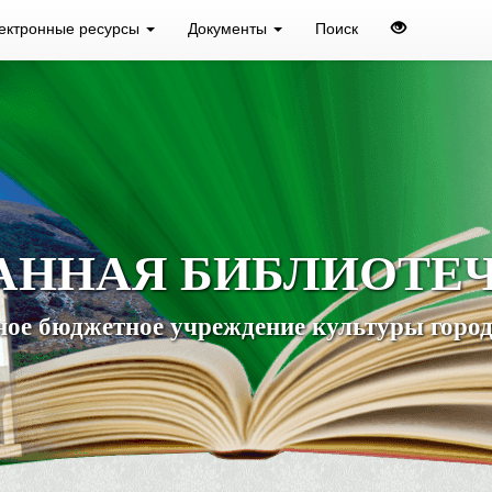
ектронные ресурсы
Документы
Поиск
АННАЯ БИБЛИОТЕ
ое бюджетное учреждение культуры город