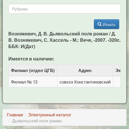
Искать
Вознякевич, Д. В. Дьявольский полк роман / Д.
В. Вознякевич, С. Хассель - М.: Вече, -2007. -320c.
ББК: И(Дат)
Имеется в наличии:
Филиал (отдел ЦГБ)
Адрес
Экзем
Филиал № 13
совхоз Константиновский
Главная
Электронный каталог
Дьявольский полк роман